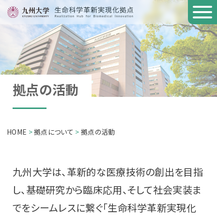
HOME
拠点について
研究者の方へ
拠点の活動
企業の方へ
リンク
HOME
>
拠点について
>
拠点の活動
お問い合わせ
検索する
九州大学は、革新的な医療技術の創出を目指
し、基礎研究から臨床応用、そして社会実装ま
でをシームレスに繋ぐ「生命科学革新実現化