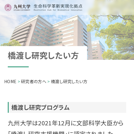
HOME
拠点について
研究者の方へ
橋渡し研究したい方
企業の方へ
リンク
HOME
>
研究者の方へ
>
橋渡し研究したい方
お問い合わせ
検索する
橋渡し研究プログラム
九州大学は2021年12月に文部科学大臣から
「橋渡し研究支援機関」に認定されました。