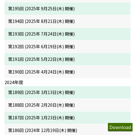
第195回 (2025年 9月25日(木) 開催)
第194回 (2025年 8月21日(木) 開催)
第193回 (2025年 7月24日(木) 開催)
第192回 (2025年 6月19日(木) 開催)
第191回 (2025年 5月22日(木) 開催)
第190回 (2025年 4月24日(木) 開催)
2024年度
第189回 (2025年 3月13日(木) 開催)
第188回 (2025年 2月20日(木) 開催)
第187回 (2025年 1月23日(木) 開催)
Download
Download
Download
Download
Download
Download
Download
Download
Download
Download
Download
Download
Download
Download
Download
Download
Download
Download
Download
Download
Download
Download
Download
Download
Download
Download
Download
Download
Download
Download
Download
Download
Download
Download
Download
Download
Download
Download
Download
Download
Download
Download
Download
Download
Download
Download
Download
Download
Download
Download
Download
Download
Download
Download
Download
Download
Download
Download
Download
Download
Download
Download
Download
Download
Download
Download
Download
Download
Download
Download
Download
Download
Download
Download
Download
Download
Download
Download
Download
Download
Download
第186回 (2024年 12月19日(木) 開催)