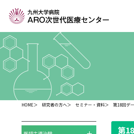
HOME
＞
研究者の方へ
＞
セミナー・資料
＞ 第18回デ
第1
医師主導治験