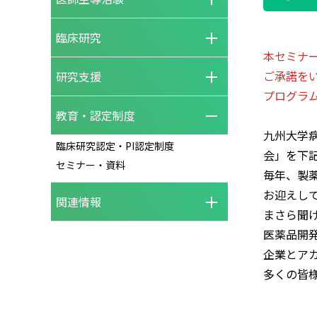
臨床研究
本セミナ
ご承諾を
研究支援
プログラ
教育・認定制度
九州大学病
臨床研究認定・PI認定制度
会」を下
セミナー・資料
毎年、製
お迎えし
関連情報
まさら聞
医薬品開
企業とア
多くの皆