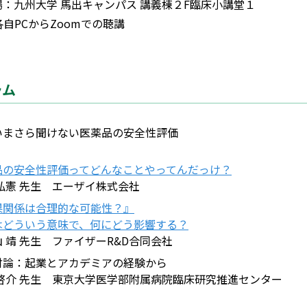
：九州大学 馬出キャンパス 講義棟２F臨床小講堂１
自PCからZoomでの聴講
ラム
いまさら聞けない医薬品の安全性評価
品の安全性評価ってどんなことやってんだっけ？
弘憲 先生 エーザイ株式会社
果関係は合理的な可能性？』
はどういう意味で、何にどう影響する？
 靖 先生 ファイザーR&D合同会社
討論：起業とアカデミアの経験から
 啓介 先生 東京大学医学部附属病院臨床研究推進センター