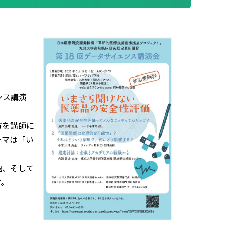
ンス講演
方を講師に
ーマは「い
題、そして
す。