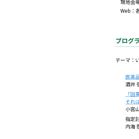
現地会場
Web：各
プログ
テーマ：
医薬
酒井 
『因
それ
小宮山
指定
内海