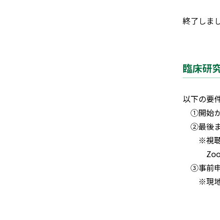
終了しま
臨床研
以下の要
①開始か
②最後ま
※視聴時
Zoom
③事前申
※現地参