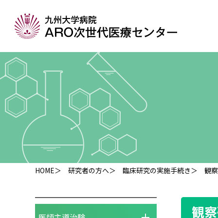
HOME
＞
研究者の方へ
＞
臨床研究の実施手続き
＞ 観察
観察
医師主導治験