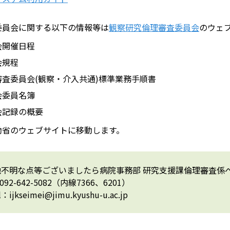
委員会に関する以下の情報等は
観察研究倫理審査委員会
のウェ
会開催日程
会規程
審査委員会(観察・介入共通)標準業務手順書
会委員名簿
会記録の概要
働省のウェブサイトに移動します。
他不明な点等ございましたら病院事務部 研究支援課倫理審査係
092-642-5082（内線7366、6201）
l：ijkseimei@jimu.kyushu-u.ac.jp