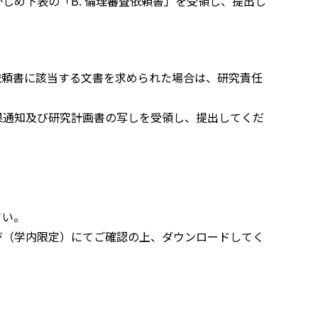
じめ下表の「B. 倫理審査依頼書」を受領し、提出し
依頼書に該当する文書を求められた場合は、研究責任
果通知及び研究計画書の写しを受領し、提出してくだ
さい。
ジ（学内限定）にてご確認の上、ダウンロードしてく
。