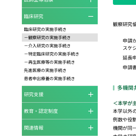
臨床研究
観察研究
臨床研究の実施手続き
－観察研究の実施手続き
申請
－介入研究の実施手続き
スケ
－特定臨床研究の実施手続き
延長
－再生医療等の実施手続き
申請
先進医療の実施手続き
患者申出療養の実施手続き
多機関
研究支援
＜本学が
教育・認定制度
本学以外
例数や役
関連情報
機関が同