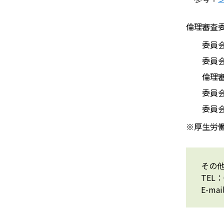
倫理審査
委員
委員
倫理
委員
委員
※厚生労
その
TEL：
E-mai