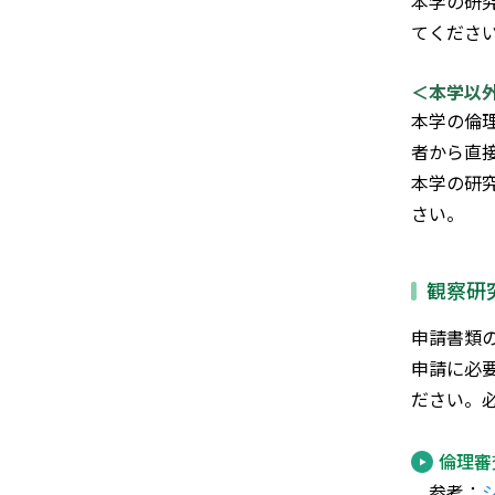
本学の研
てくださ
＜本学以
本学の倫
者から直
本学の研
さい。
観察研
申請書類
申請に必
ださい。
倫理審
参考：