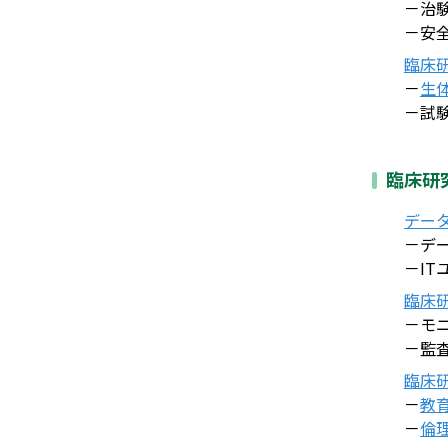
－治
－安
臨床
－
生
－試
臨床研
デー
－デ
－IT
臨床
－モ
－監
臨床
－
教
－
倫