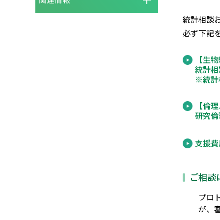
統計相談
必ず下記
【生物
統計相
※統計
【倫理
研究倫
支援費
ご相談
プロ
が、