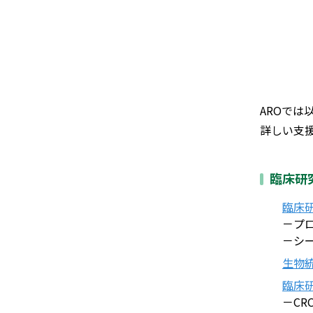
AROでは
詳しい支
臨床研
臨床
－プ
－シ
生物
臨床
－CR