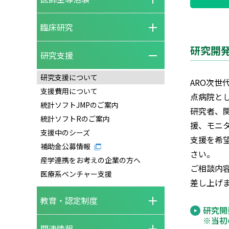
臨床研究
研究開
研究支援
研究支援について
ARO次世
支援費用について
点病院と
統計ソフトJMPのご案内
研究者、
統計ソフトRのご案内
援、モニ
支援中のシーズ
支援を希
補助金公募情報
さい。
産学連携をお考えの企業の方へ
ご相談内
医療系ベンチャー支援
差し上げ
教育・認定制度
研究開
※当初
関連情報