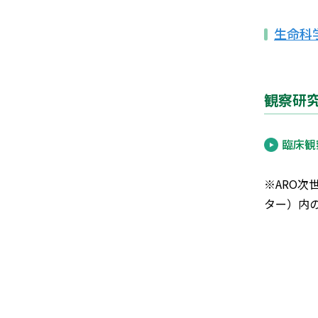
生命科
観察研
臨床観
※ARO
ター）内