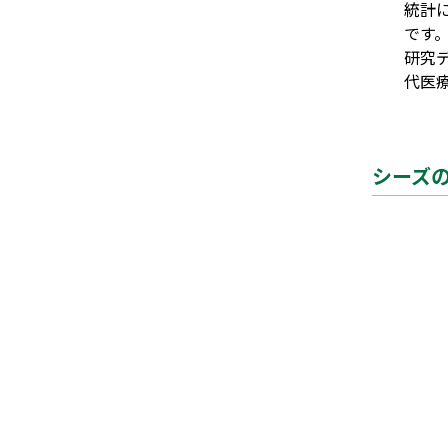
統計
です
研究
代医
シーズ